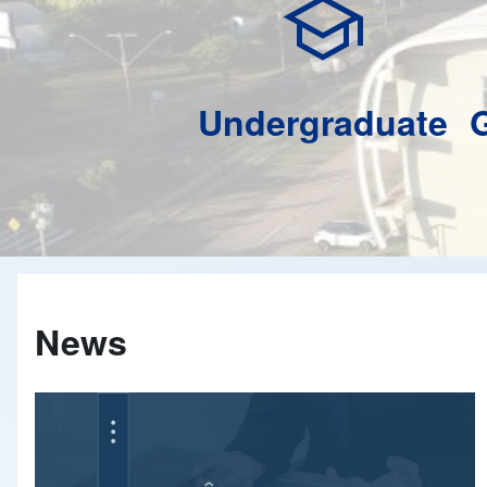
school
Undergraduate
News