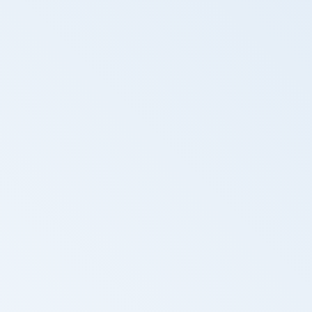
Repórter Unicamp - TV Unicamp -
Descobertas na Jordânia revelam novos
capítulos da evolução humana