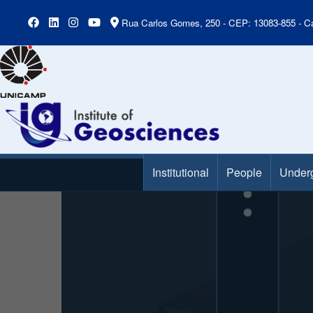
Rua Carlos Gomes, 250 - CEP: 13083-855 - Ca
Institutional
People
Under
Main Menu
Slideshow
Slide 5 of 7