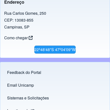
Endereço
Rua Carlos Gomes, 250
CEP: 13083-855
Campinas, SP
Como chegar
22º48'48"S 47º04'09"W
Feedback do Portal
Footer menu
Email Unicamp
(opens in new tab)
Links
Sistemas e Solicitações
(opens in new tab)