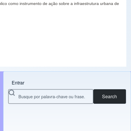
blico como instrumento de ação sobre a infraestrutura urbana de
Entrar
Menu do usuário
Search