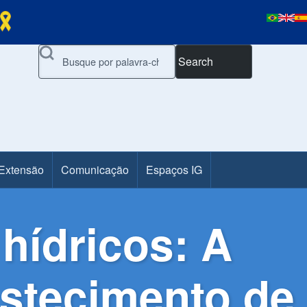
Search
 Extensão
Comunicação
Espaços IG
hídricos: A
stecimento de