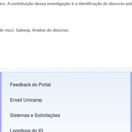
. A contribuição dessa investigação é a identificação do discurso pú
e risco; Sabesp; Análise do discurso
Feedback do Portal
Footer menu
Email Unicamp
(opens in new tab)
Links
Sistemas e Solicitações
(opens in new tab)
Logotipos do IG
(opens in new tab)