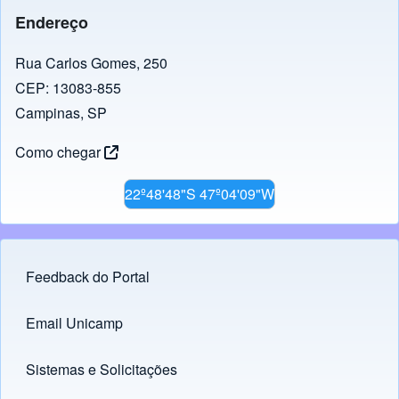
Endereço
Rua Carlos Gomes, 250
CEP: 13083-855
Campinas, SP
Como chegar
22º48'48"S 47º04'09"W
Feedback do Portal
Footer menu
Email Unicamp
(opens in new tab)
Links
Sistemas e Solicitações
(opens in new tab)