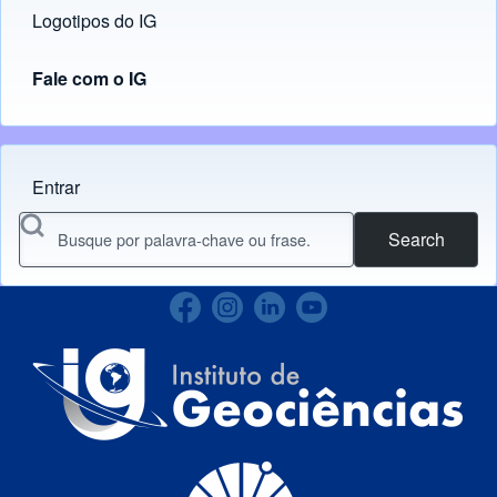
Logotipos do IG
(opens in new tab)
Fale com o IG
Entrar
Menu do usuário
Search