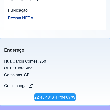
Publicação
Revista NERA
Endereço
Rua Carlos Gomes, 250
CEP: 13083-855
Campinas, SP
Como chegar
22º48'48"S 47º04'09"W