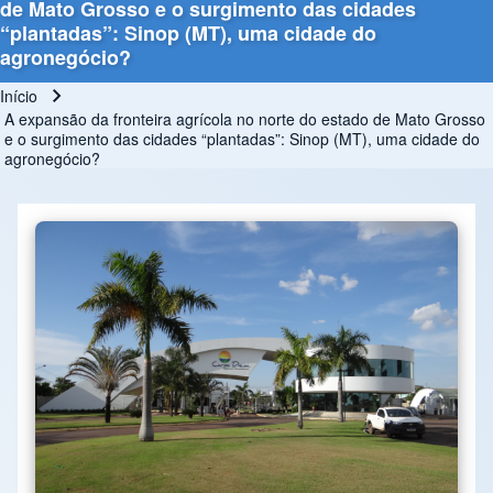
de Mato Grosso e o surgimento das cidades
“plantadas”: Sinop (MT), uma cidade do
agronegócio?
Início
Trilha de navegação
A expansão da fronteira agrícola no norte do estado de Mato Grosso
e o surgimento das cidades “plantadas”: Sinop (MT), uma cidade do
agronegócio?