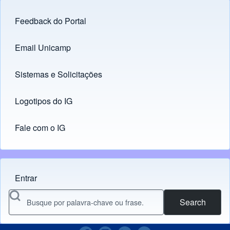
Feedback do Portal
Footer menu
Email Unicamp
(opens in new tab)
Links
Sistemas e Solicitações
(opens in new tab)
Logotipos do IG
(opens in new tab)
Fale com o IG
Entrar
Menu do usuário
Search