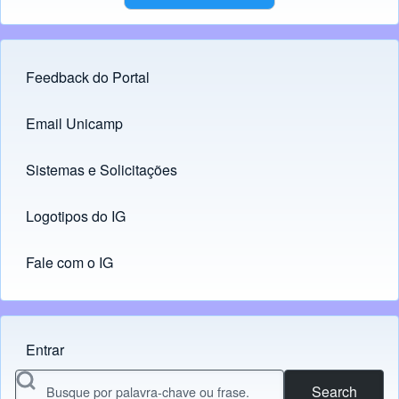
Feedback do Portal
Footer menu
Email Unicamp
(opens in new tab)
Links
Sistemas e Solicitações
(opens in new tab)
Logotipos do IG
(opens in new tab)
Fale com o IG
Entrar
Menu do usuário
Search