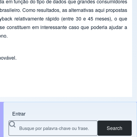
lvida em função do tipo de dados que grandes consumidores
rasileiro. Como resultados, as alternativas aqui propostas
back relativamente rápido (entre 30 e 45 meses), o que
se constituem em interessante caso que poderia ajudar a
ono.
novável.
Entrar
Menu do usuário
Search