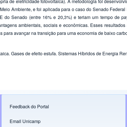
ópria de eletricidade fotovoltaica). A metodologia foi desenvo
Meio Ambiente, e foi aplicada para o caso do Senado Federal b
EE do Senado (entre 16% e 20,3%) e teriam um tempo de pay
tagens ambientais, sociais e econômicas. Esses resultados 
ias para avançar na transição para uma economia de baixo carb
ltaica. Gases de efeito estufa. Sistemas Híbridos de Energia Re
Feedback do Portal
Footer menu
Email Unicamp
(opens in new tab)