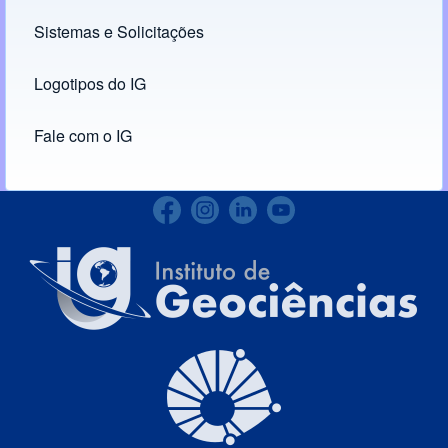
Links
Sistemas e Solicitações
(opens in new tab)
Logotipos do IG
(opens in new tab)
Fale com o IG