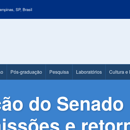
mpinas, SP, Brasil
ão
Pós-graduação
Pesquisa
Laboratórios
Cultura e
ão do Senado 
ssões e retorn