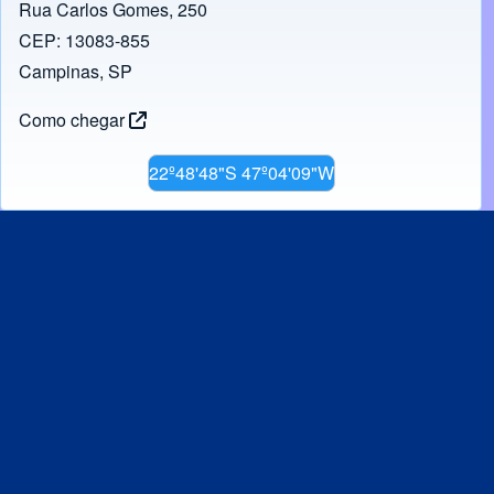
Rua Carlos Gomes, 250
CEP: 13083-855
Campinas, SP
Como chegar
22º48'48"S 47º04'09"W