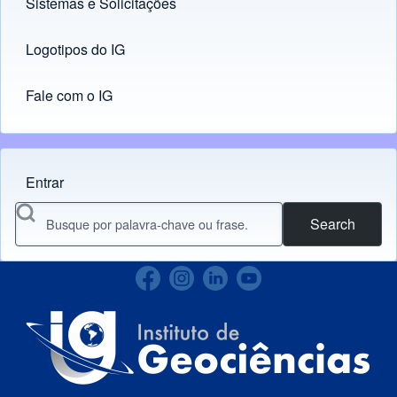
Sistemas e Solicitações
(opens in new tab)
Logotipos do IG
(opens in new tab)
Fale com o IG
Entrar
Menu do usuário
Search