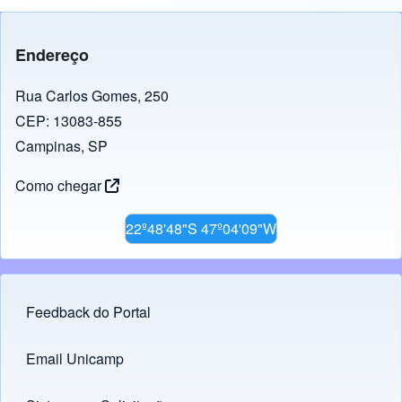
Endereço
Rua Carlos Gomes, 250
CEP: 13083-855
Campinas, SP
Como chegar
22º48'48"S 47º04'09"W
Feedback do Portal
Footer menu
Email Unicamp
(opens in new tab)
Links