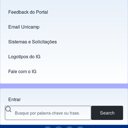
Feedback do Portal
Footer menu
Email Unicamp
(opens in new tab)
Links
Sistemas e Solicitações
(opens in new tab)
Logotipos do IG
(opens in new tab)
Fale com o IG
Entrar
Menu do usuário
Search