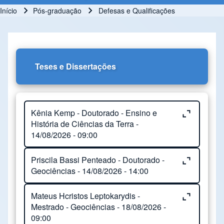
Início
Pós-graduação
Defesas e Qualificações
Trilha de navegação
Teses e Dissertações
Close or Open tab vvja-pane-62602767-1-pane
Kênia Kemp - Doutorado - Ensino e
História de Ciências da Terra -
14/08/2026 - 09:00
Close or Open tab vvja-pane-62602767-2-pane
Priscila Bassi Penteado - Doutorado -
Orientação:
Ronaldo Barbosa
Geociências - 14/08/2026 - 14:00
Local:
Sala 351/352 do IG
Close or Open tab vvja-pane-62602767-3-pane
Mateus Hcristos Leptokarydis -
Orientação:
Alfredo Borges De Campos
Título do trabalho:
Os Museus E Centros
Mestrado - Geociências - 18/08/2026 -
09:00
De Ciências Como Instituições Educativas E
Coorientação:
Wanilson Luiz Silva