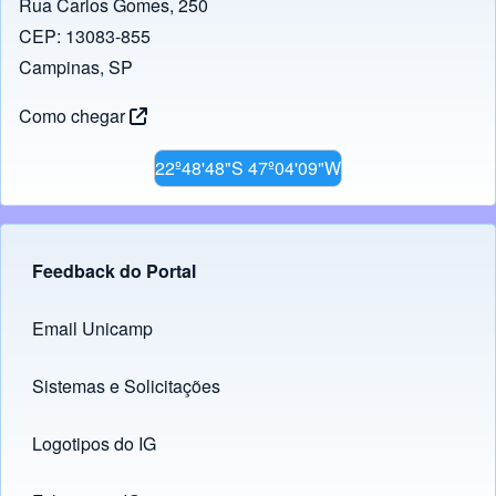
Rua Carlos Gomes, 250
CEP: 13083-855
Campinas, SP
Como chegar
22º48'48"S 47º04'09"W
Feedback do Portal
Footer menu
Email Unicamp
(opens in new tab)
Links
Sistemas e Solicitações
(opens in new tab)
Logotipos do IG
(opens in new tab)