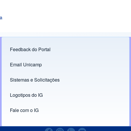
ía
Feedback do Portal
Footer menu
Email Unicamp
(opens in new tab)
Links
Sistemas e Solicitações
(opens in new tab)
Logotipos do IG
(opens in new tab)
Fale com o IG