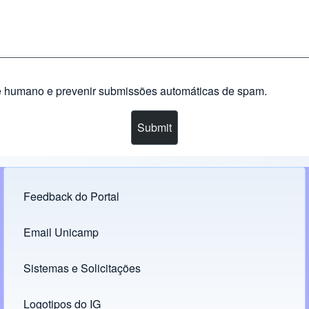
nte humano e prevenir submissões automáticas de spam.
Feedback do Portal
Footer menu
Email Unicamp
(opens in new tab)
Links
Sistemas e Solicitações
(opens in new tab)
Logotipos do IG
(opens in new tab)