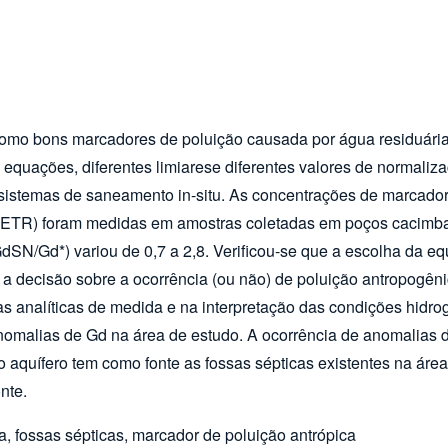
omo bons marcadores de poluição causada por água residuária
o equações, diferentes limiarese diferentes valores de normal
sistemas de saneamento in-situ. As concentrações de marcadore
s (ETR) foram medidas em amostras coletadas em poços cacimb
SN/Gd*) variou de 0,7 a 2,8. Verificou-se que a escolha da e
 a decisão sobre a ocorrência (ou não) de poluição antropogêni
s analíticas de medida e na interpretação das condições hidroge
nomalias de Gd na área de estudo. A ocorrência de anomalias
 aquífero tem como fonte as fossas sépticas existentes na área
onte.
a, fossas sépticas, marcador de poluição antrópica