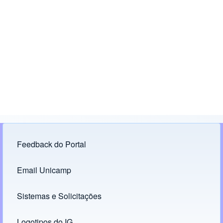
Feedback do Portal
Footer menu
Email Unicamp
(opens in new tab)
Links
Sistemas e Solicitações
(opens in new tab)
Logotipos do IG
(opens in new tab)