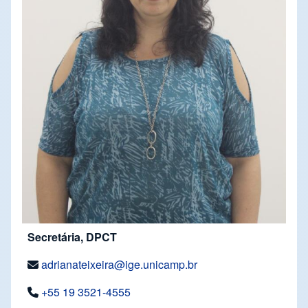
Secretária, DPCT
adrianateixeira@ige.unicamp.br
+55 19 3521-4555