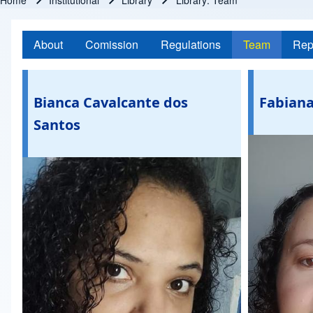
Home
Institutional
Library
Library: Team
Breadcrumb
About
Comission
Regulations
Team
Rep
Bianca Cavalcante dos
Fabiana
Santos