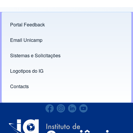
Portal Feedback
Footer menu
Email Unicamp
(opens in new tab)
Links
Sistemas e Solicitações
(opens in new tab)
Logotipos do IG
(opens in new tab)
Contacts