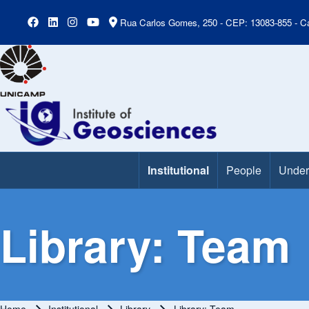
Rua Carlos Gomes, 250 - CEP: 13083-855 - Ca
Institutional
People
Under
Main Menu
Library: Team