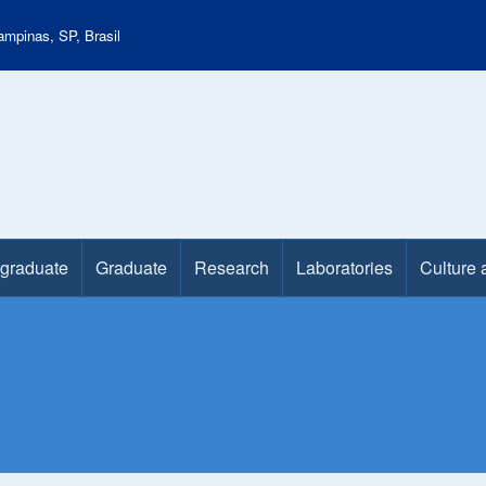
mpinas, SP, Brasil
graduate
Graduate
Research
Laboratories
Culture 