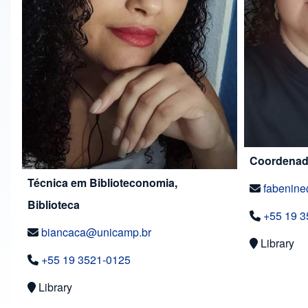
Coordenado
Técnica em Biblioteconomia,
fabenin
Biblioteca
+55 19 3
biancaca@unicamp.br
Library
+55 19 3521-0125
Library