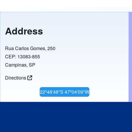
Address
Rua Carlos Gomes, 250
CEP: 13083-855
Campinas, SP
Directions
22º48'48"S 47º04'09"W