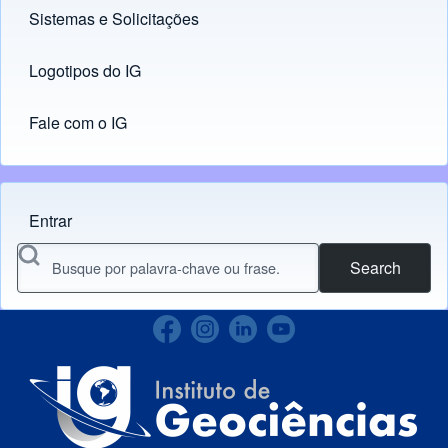
Sistemas e Solicitações
(opens in new tab)
Logotipos do IG
(opens in new tab)
Fale com o IG
Entrar
Menu do usuário
Search