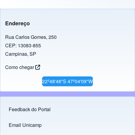
Endereço
Rua Carlos Gomes, 250
CEP: 13083-855
Campinas, SP
Como chegar
22º48'48"S 47º04'09"W
Feedback do Portal
Footer menu
Email Unicamp
(opens in new tab)
Links