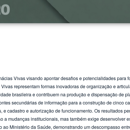
rmácias Vivas visando apontar desafios e potencialidades para fo
s Vivas representam formas inovadoras de organização e articu
dade brasileira e contribuem na produção e dispensação de plan
ontes secundárias de informação para a construção de cinco cate
s, e cadastro e autorização de funcionamento. Os resultados per
ão a mudanças institucionais, mas também exige desenvolver es
to ao Ministério da Saúde, demonstrando um descompasso entre o