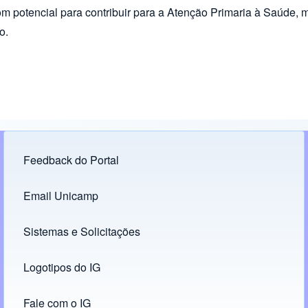
com potencial para contribuir para a Atenção Primaria à Saúde, 
o.
Feedback do Portal
Footer menu
Email Unicamp
(opens in new tab)
Links
Sistemas e Solicitações
(opens in new tab)
Logotipos do IG
(opens in new tab)
Fale com o IG