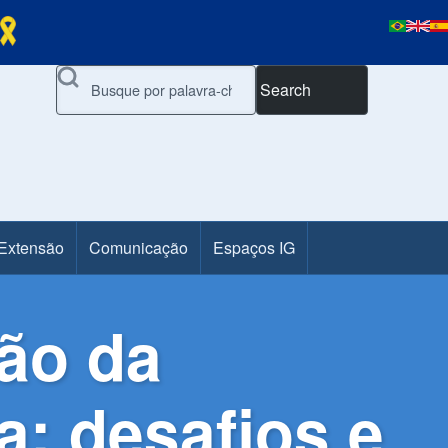
Search
 Extensão
Comunicação
Espaços IG
ção da
a: desafios e