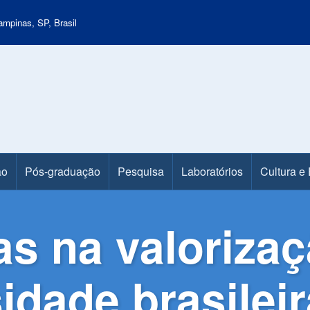
mpinas, SP, Brasil
ão
Pós-graduação
Pesquisa
Laboratórios
Cultura e
as na valoriza
idade brasileir