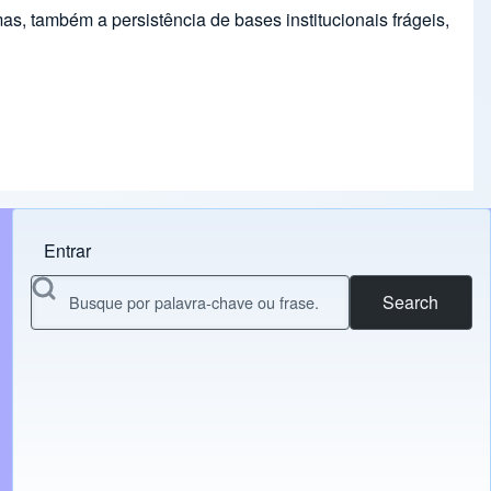
mas, também a persistência de bases institucionais frágeis,
Entrar
Menu do usuário
Search