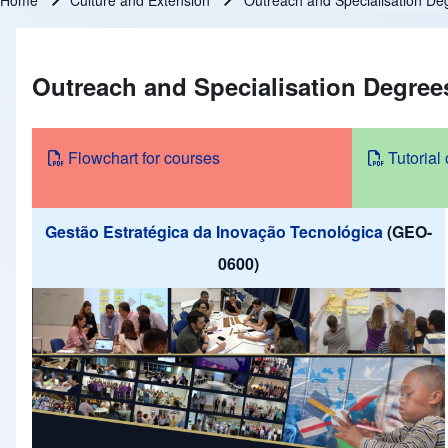
Home
Culture and Extension
Outreach and Specialisation De
Breadcrumb
Outreach and Specialisation Degree
Flowchart for courses
Tutorial
Gestão Estratégica da Inovação Tecnológica
(GEO-
0600)