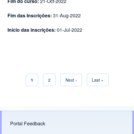
Fim do curso:
21-Oct-2022
Fim das Inscrições:
31-Aug-2022
Início das inscrições:
01-Jul-2022
Current page
1
Page
2
Next page
Next ›
Last page
Last »
Pagination
Portal Feedback
Footer menu