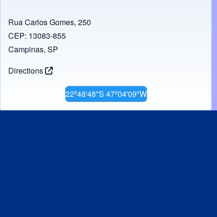
Rua Carlos Gomes, 250
CEP: 13083-855
Campinas, SP
Directions
22º48'48"S 47º04'09"W