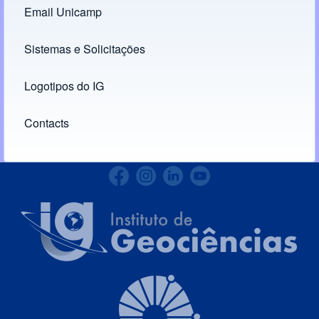
Email Unicamp
(opens in new tab)
Links
Sistemas e Solicitações
(opens in new tab)
Logotipos do IG
(opens in new tab)
Contacts