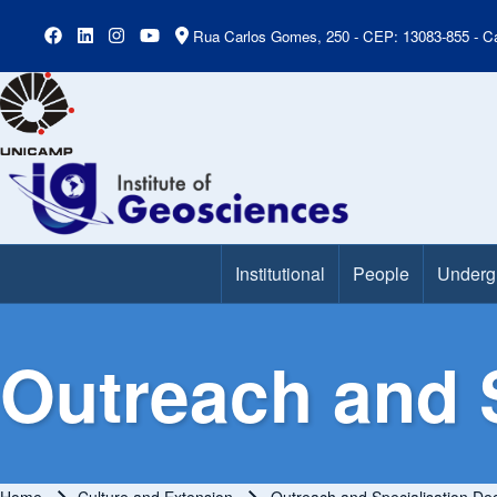
Rua Carlos Gomes, 250 - CEP: 13083-855 - Ca
Institutional
People
Underg
Main Menu
Outreach and 