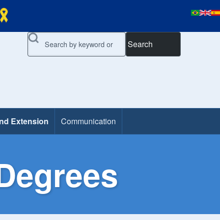
Search
and Extension
Communication
 Degrees