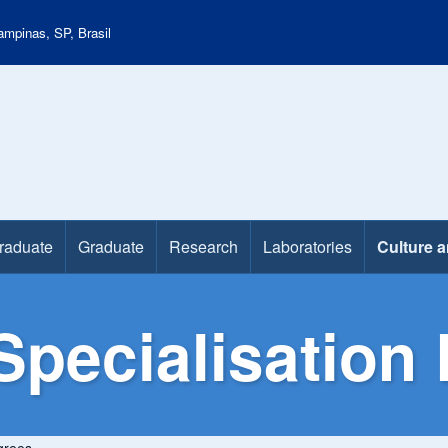
mpinas, SP, Brasil
raduate
Graduate
Research
Laboratories
Culture 
Specialisation