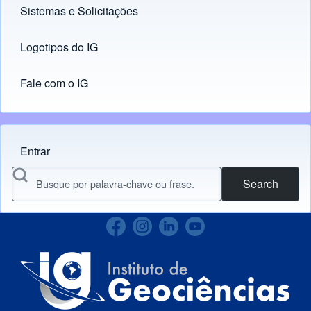
Sistemas e Solicitações
(opens in new tab)
Logotipos do IG
(opens in new tab)
Fale com o IG
Entrar
Menu do usuário
Search