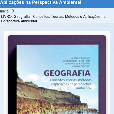
Aplicações na Perspectiva Ambiental
Início
Trilha de navegação
LIVRO: Geografia - Conceitos, Teorias, Métodos e Aplicações na
Perspectiva Ambiental