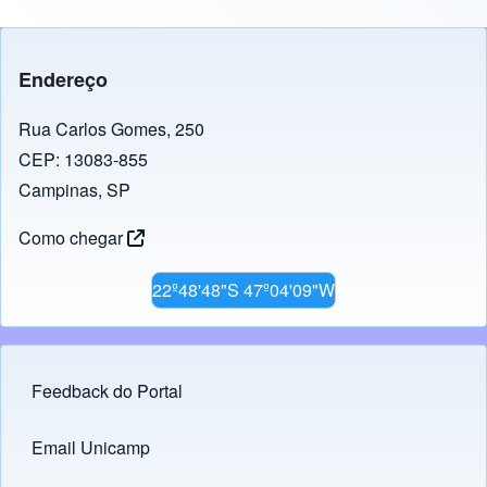
Endereço
Rua Carlos Gomes, 250
CEP: 13083-855
Campinas, SP
Como chegar
22º48'48"S 47º04'09"W
Feedback do Portal
Footer menu
Email Unicamp
(opens in new tab)
Links