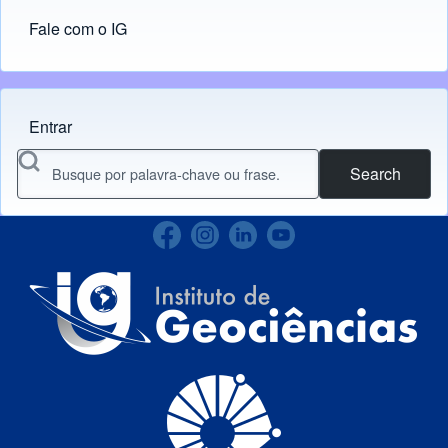
Fale com o IG
Entrar
Menu do usuário
Search