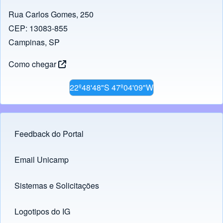
Rua Carlos Gomes, 250
CEP: 13083-855
Campinas, SP
Como chegar
22º48'48"S 47º04'09"W
Feedback do Portal
Footer menu
Email Unicamp
(opens in new tab)
Links
Sistemas e Solicitações
(opens in new tab)
Logotipos do IG
(opens in new tab)