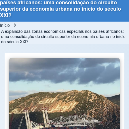
países africanos: uma consolidação do circuito
superior da economia urbana no início do século
XXI?
Início
Trilha de navegação
A expansão das zonas econômicas especiais nos países africanos:
uma consolidação do circuito superior da economia urbana no início
do século XXI?