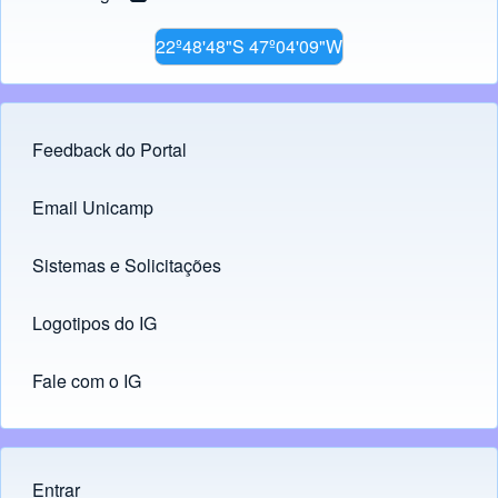
22º48'48"S 47º04'09"W
Feedback do Portal
Footer menu
Email Unicamp
(opens in new tab)
Links
Sistemas e Solicitações
(opens in new tab)
Logotipos do IG
(opens in new tab)
Fale com o IG
Entrar