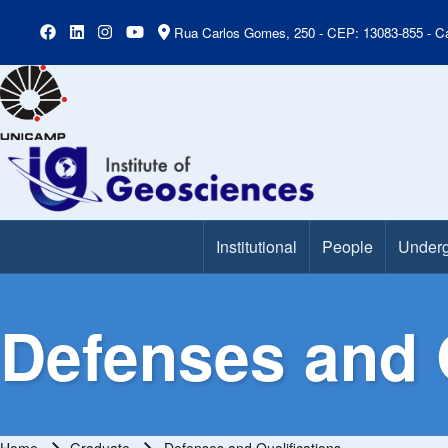
Rua Carlos Gomes, 250 - CEP: 13083-855 - Ca
Institutional
People
Underg
Main Menu
Defenses and Q