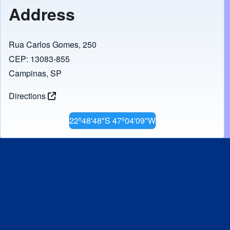
Banca
G
Address
Edu
Rua Carlos Gomes, 250
CEP: 13083-855
Campinas, SP
Jea
Rodrig
Directions
C
22º48'48"S 47º04'09"W
Ma