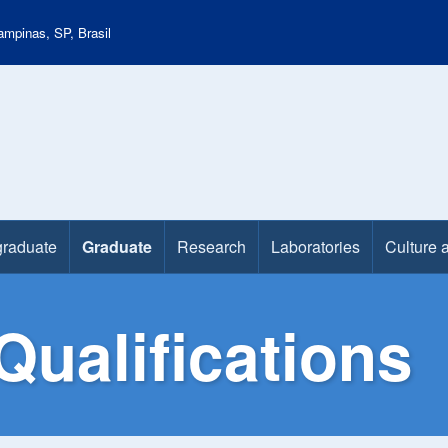
mpinas, SP, Brasil
raduate
Graduate
Research
Laboratories
Culture 
ualifications