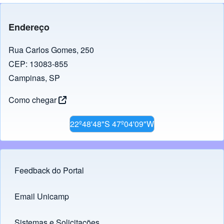
Endereço
Rua Carlos Gomes, 250
CEP: 13083-855
Campinas, SP
Como chegar
22º48'48"S 47º04'09"W
Feedback do Portal
Footer menu
Email Unicamp
(opens in new tab)
Links
Sistemas e Solicitações
(opens in new tab)