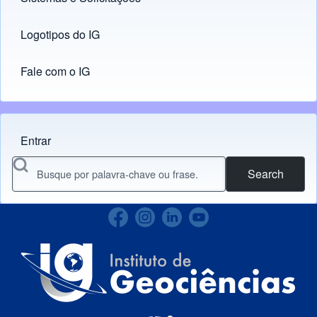
Logotipos do IG
(opens in new tab)
Fale com o IG
Entrar
Menu do usuário
Search