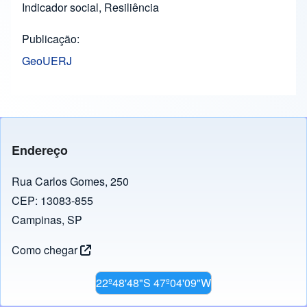
Indicador social, Resiliência
Publicação
GeoUERJ
Endereço
Rua Carlos Gomes, 250
CEP: 13083-855
Campinas, SP
Como chegar
22º48'48"S 47º04'09"W