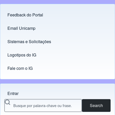
Feedback do Portal
Footer menu
Email Unicamp
(opens in new tab)
Links
Sistemas e Solicitações
(opens in new tab)
Logotipos do IG
(opens in new tab)
Fale com o IG
Entrar
Menu do usuário
Search