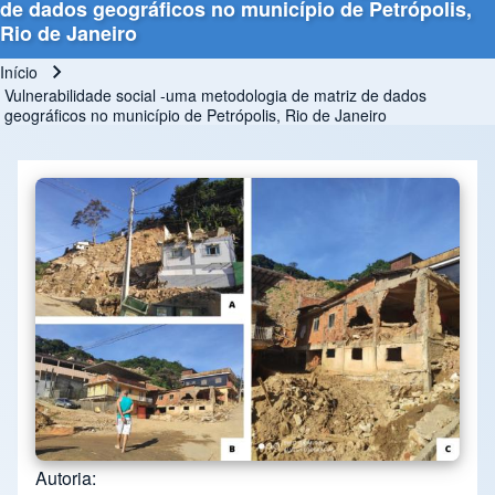
de dados geográficos no município de Petrópolis,
Rio de Janeiro
Início
Trilha de navegação
Vulnerabilidade social -uma metodologia de matriz de dados
geográficos no município de Petrópolis, Rio de Janeiro
Autoria