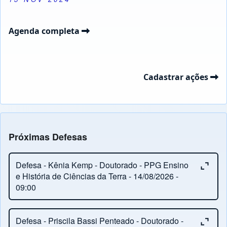
Agenda completa
Cadastrar ações
Próximas Defesas
Close or Open tab vvja-pane-48435594-1-pane
Defesa - Kênia Kemp - Doutorado - PPG Ensino
e História de Ciências da Terra - 14/08/2026 -
09:00
Close or Open tab vvja-pane-48435594-2-pane
Orientação:
Ronaldo Barbosa
Defesa - Priscila Bassi Penteado - Doutorado -