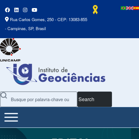
Rua Carlos Gomes, 250 - CEP: 13083-855
- Campinas, SP, Brasil
Search
Toggle main menu
Main Menu
Apresentação de slides
Slide 1 of 7