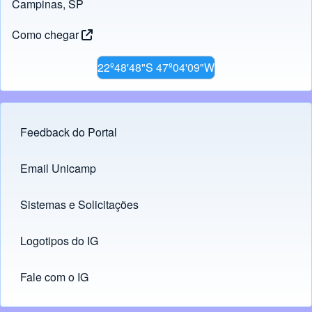
Campinas, SP
Como chegar
22º48'48"S 47º04'09"W
Feedback do Portal
Footer menu
Email Unicamp
(opens in new tab)
Links
Sistemas e Solicitações
(opens in new tab)
Logotipos do IG
(opens in new tab)
Fale com o IG