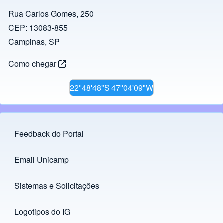
Rua Carlos Gomes, 250
CEP: 13083-855
Campinas, SP
Como chegar
22º48'48"S 47º04'09"W
Feedback do Portal
Footer menu
Email Unicamp
(opens in new tab)
Links
Sistemas e Solicitações
(opens in new tab)
Logotipos do IG
(opens in new tab)