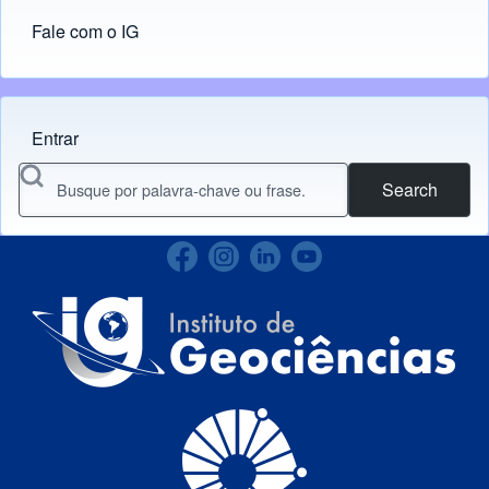
Fale com o IG
Entrar
Menu do usuário
Search