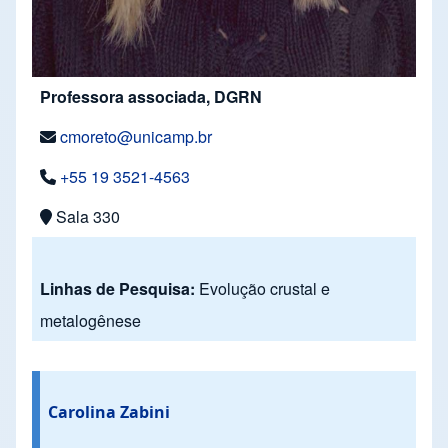
Professora associada, DGRN
cmoreto@unicamp.br
+55 19 3521-4563
Sala 330
Linhas de Pesquisa:
Evolução crustal e
metalogênese
Carolina Zabini