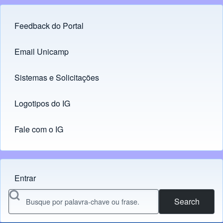
Feedback do Portal
Footer menu
Email Unicamp
(opens in new tab)
Links
Sistemas e Solicitações
(opens in new tab)
Logotipos do IG
(opens in new tab)
Fale com o IG
Entrar
Menu do usuário
Search