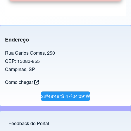
Endereço
Rua Carlos Gomes, 250
CEP: 13083-855
Campinas, SP
Como chegar
22º48'48"S 47º04'09"W
Feedback do Portal
Footer menu