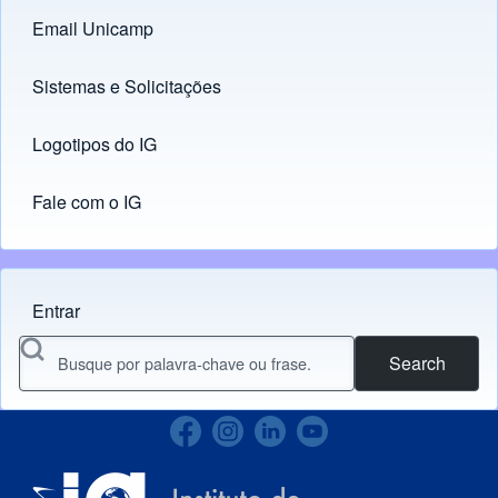
Email Unicamp
(opens in new tab)
Links
Sistemas e Solicitações
(opens in new tab)
Logotipos do IG
(opens in new tab)
Fale com o IG
Entrar
Menu do usuário
Search