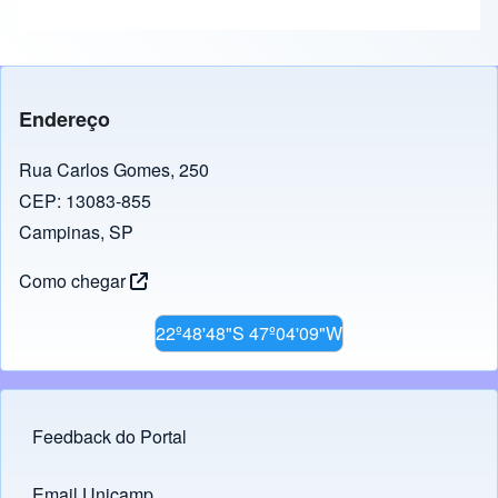
Endereço
Rua Carlos Gomes, 250
CEP: 13083-855
Campinas, SP
Como chegar
22º48'48"S 47º04'09"W
Feedback do Portal
Footer menu
Email Unicamp
(opens in new tab)