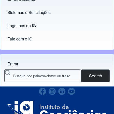
Links
Sistemas e Solicitações
(opens in new tab)
Logotipos do IG
(opens in new tab)
Fale com o IG
Entrar
Menu do usuário
Search