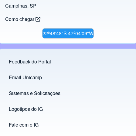
Campinas, SP
Como chegar
22º48'48"S 47º04'09"W
Feedback do Portal
Footer menu
Email Unicamp
(opens in new tab)
Links
Sistemas e Solicitações
(opens in new tab)
Logotipos do IG
(opens in new tab)
Fale com o IG