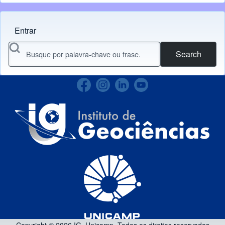
Entrar
Menu do usuário
Search