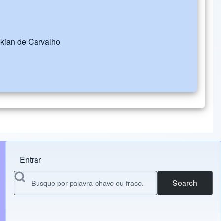
lkian de Carvalho
Entrar
Menu do usuário
Search