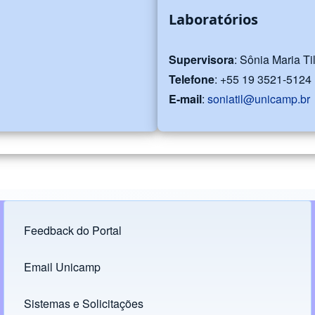
Laboratórios
Supervisora
: Sônia Maria Ti
Telefone
: +55 19 3521-5124
E-mail
:
soniatil@unicamp.br
Feedback do Portal
Footer menu
Email Unicamp
(opens in new tab)
Links
Sistemas e Solicitações
(opens in new tab)