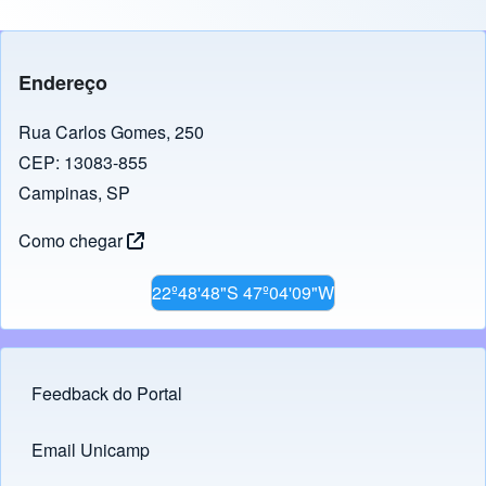
Endereço
Rua Carlos Gomes, 250
CEP: 13083-855
Campinas, SP
Como chegar
22º48'48"S 47º04'09"W
Feedback do Portal
Footer menu
Email Unicamp
(opens in new tab)
Links