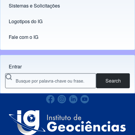
Sistemas e Solicitações
(opens in new tab)
Logotipos do IG
(opens in new tab)
Fale com o IG
Entrar
Menu do usuário
Search