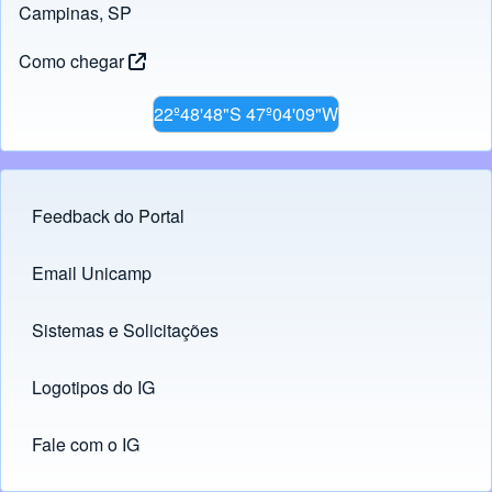
Campinas, SP
Como chegar
22º48'48"S 47º04'09"W
Feedback do Portal
Footer menu
Email Unicamp
(opens in new tab)
Links
Sistemas e Solicitações
(opens in new tab)
Logotipos do IG
(opens in new tab)
Fale com o IG