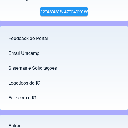
22º48'48"S 47º04'09"W
Feedback do Portal
Footer menu
Email Unicamp
(opens in new tab)
Links
Sistemas e Solicitações
(opens in new tab)
Logotipos do IG
(opens in new tab)
Fale com o IG
Entrar