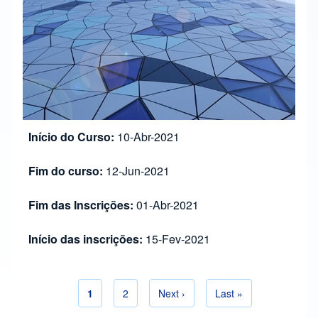
Início do Curso:
10-Abr-2021
Fim do curso:
12-Jun-2021
Fim das Inscrições:
01-Abr-2021
Início das inscrições:
15-Fev-2021
Página atual
1
Página
2
Próxima página
Next ›
Última página
Last »
Paginação