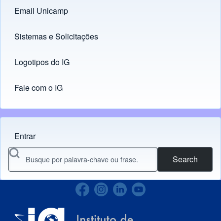
Email Unicamp
(opens in new tab)
Links
Sistemas e Solicitações
(opens in new tab)
Logotipos do IG
(opens in new tab)
Fale com o IG
Entrar
Menu do usuário
Search