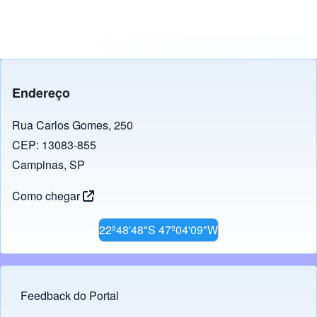
Endereço
Rua Carlos Gomes, 250
CEP: 13083-855
Campinas, SP
Como chegar
22º48'48"S 47º04'09"W
Feedback do Portal
Footer menu