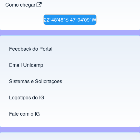
Como chegar
22º48'48"S 47º04'09"W
Feedback do Portal
Footer menu
Email Unicamp
(opens in new tab)
Links
Sistemas e Solicitações
(opens in new tab)
Logotipos do IG
(opens in new tab)
Fale com o IG