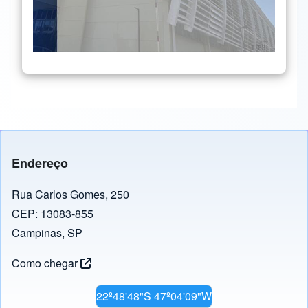
Endereço
Rua Carlos Gomes, 250
CEP: 13083-855
Campinas, SP
Como chegar
22º48'48"S 47º04'09"W