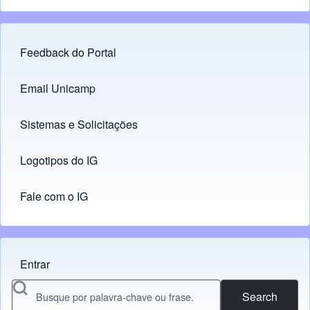
Feedback do Portal
Footer menu
Email Unicamp
(opens in new tab)
Links
Sistemas e Solicitações
(opens in new tab)
Logotipos do IG
(opens in new tab)
Fale com o IG
Entrar
Menu do usuário
Search