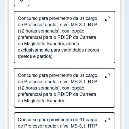
Close or Open tab vvja-pane-14853567-1-pane
Concurso para provimento de 01 cargo
de Professor doutor, nível MS-3.1, RTP
(12 horas semanais), com opção
preferencial para o RDIDP da Carreira
do Magistério Superior, aberto
exclusivamente para candidatos negros
(pretos e pardos).
Close or Open tab vvja-pane-14853567-2-pane
Nº. Processo: Concurso público para
Concurso para provimento de 01 cargo
de Professor doutor, nível MS-3.1, RTP
Professor Doutor na Área de Geologia,
(12 horas semanais), com opção
nas disciplinas GN111, GE511 e GE708,
preferencial para o RDIDP da Carreira
aberto exclusivamente para candidatos
do Magistério Superior.
negros (pretos e pardos).
Close or Open tab vvja-pane-14853567-3-pane
Nº. Processo: 22-P-47468/2025 - Edital de
Concurso para provimento de 01 cargo
Status:
Previsto
de Professor doutor, nível MS-3.1, RTP
Abertura das Inscrições