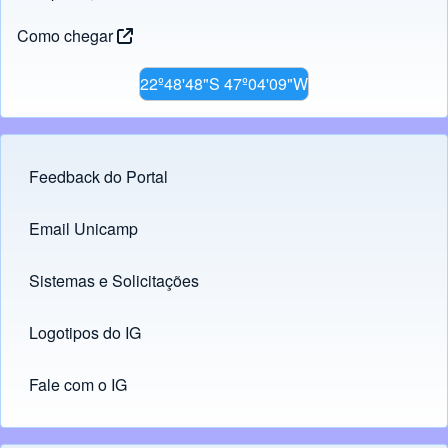
Como chegar
22º48'48"S 47º04'09"W
Feedback do Portal
Footer menu
Email Unicamp
(opens in new tab)
Links
Sistemas e Solicitações
(opens in new tab)
Logotipos do IG
(opens in new tab)
Fale com o IG