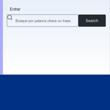
Entrar
Menu do usuário
Search