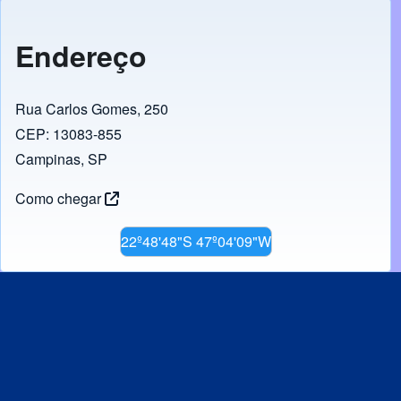
Endereço
Rua Carlos Gomes, 250
CEP: 13083-855
Campinas, SP
Como chegar
22º48'48"S 47º04'09"W