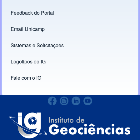
Feedback do Portal
Footer menu
Email Unicamp
(opens in new tab)
Links
Sistemas e Solicitações
(opens in new tab)
Logotipos do IG
(opens in new tab)
Fale com o IG