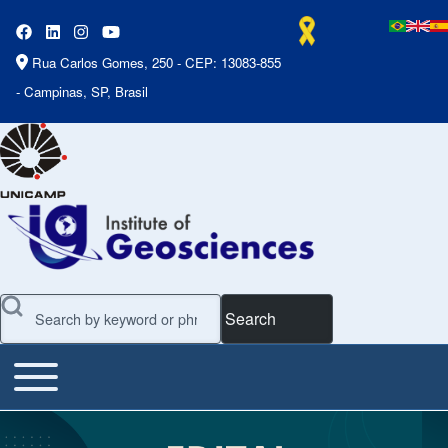
Rua Carlos Gomes, 250 - CEP: 13083-855
- Campinas, SP, Brasil
Search
Toggle main menu
Main Menu
Slideshow
Slide 1 of 7