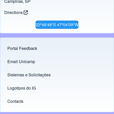
Campinas, SP
Directions
22º48'48"S 47º04'09"W
Portal Feedback
Footer menu
Email Unicamp
(opens in new tab)
Links
Sistemas e Solicitações
(opens in new tab)
Logotipos do IG
(opens in new tab)
Contacts