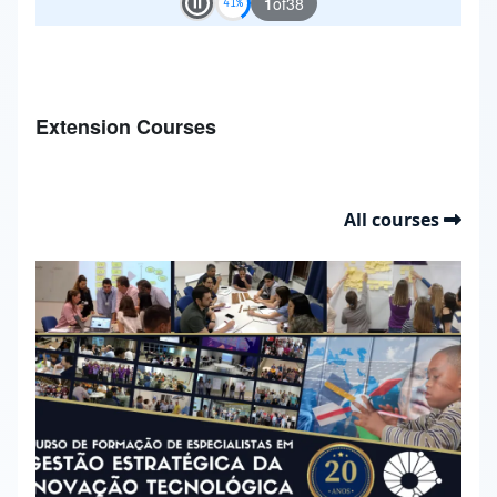
1
of
38
Play and Stop Slideshow
Extension Courses
All courses