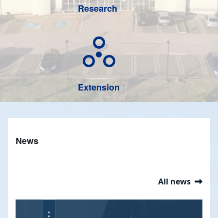
Research
circles_ext
Extension
News
All news