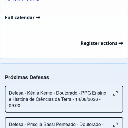
Full calendar
Register actions
Próximas Defesas
Close or Open tab vvja-pane-33143162-1-pane
Defesa - Kênia Kemp - Doutorado - PPG Ensino
e História de Ciências da Terra - 14/08/2026 -
09:00
Close or Open tab vvja-pane-33143162-2-pane
Orientação:
Ronaldo Barbosa
Defesa - Priscila Bassi Penteado - Doutorado -