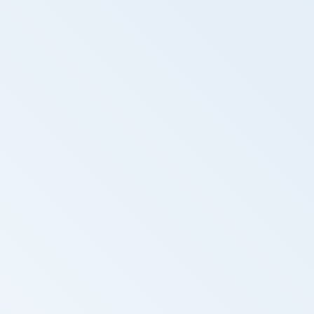
Repórter Unicamp - TV Unicamp -
Descobertas na Jordânia revelam novos
capítulos da evolução humana