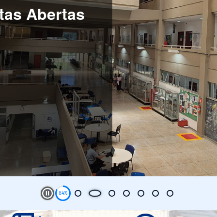
es for Oil &
Play and Stop Slideshow