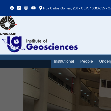
Rua Carlos Gomes, 250 - CEP: 13083-855 - Ca
Institutional
People
Under
Main Menu
Slideshow
Slide 3 of 7