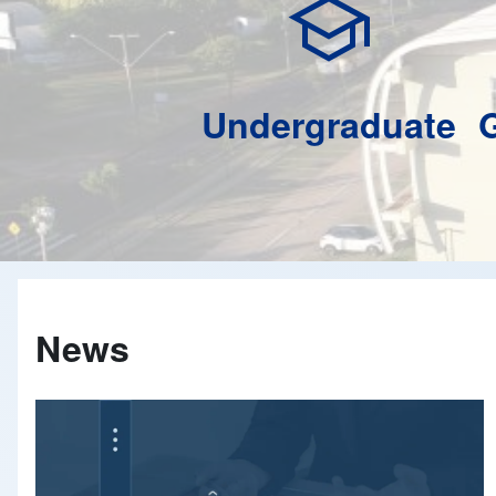
school
Undergraduate
News