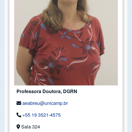
Professora Doutora, DGRN
aeabreu@unicamp.br
+55 19 3521-4575
Sala 324