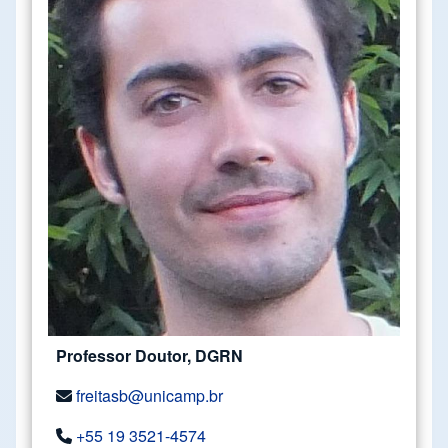
Professor Doutor, DGRN
freitasb@unicamp.br
+55 19 3521-4574