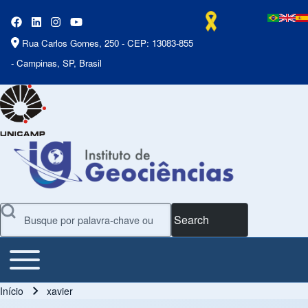
Rua Carlos Gomes, 250 - CEP: 13083-855
- Campinas, SP, Brasil
Search
Toggle main menu
Main Menu
Início
xavier
Trilha de navegação