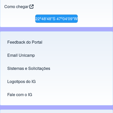
Como chegar
22º48'48"S 47º04'09"W
Feedback do Portal
Footer menu
Email Unicamp
(opens in new tab)
Links
Sistemas e Solicitações
(opens in new tab)
Logotipos do IG
(opens in new tab)
Fale com o IG