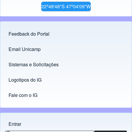
22º48'48"S 47º04'09"W
Feedback do Portal
Footer menu
Email Unicamp
(opens in new tab)
Links
Sistemas e Solicitações
(opens in new tab)
Logotipos do IG
(opens in new tab)
Fale com o IG
Entrar
Menu do usuário