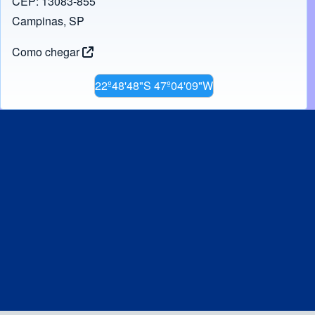
CEP: 13083-855
Campinas, SP
Como chegar
22º48'48"S 47º04'09"W