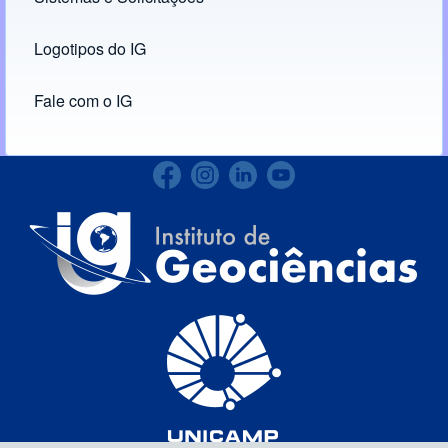
Logotipos do IG
(opens in new tab)
Fale com o IG