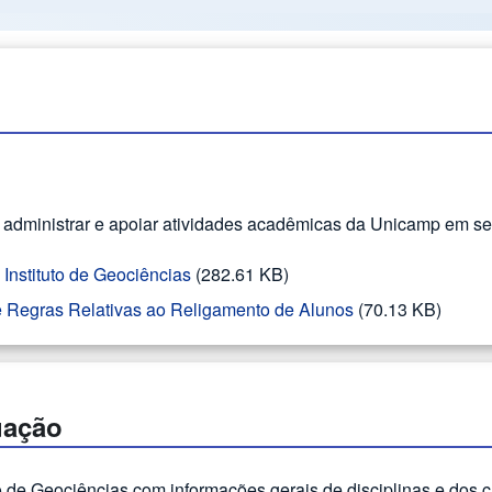
r, administrar e apoiar atividades acadêmicas da Unicamp em se
nstituto de Geociências
(282.61 KB)
e Regras Relativas ao Religamento de Alunos
(70.13 KB)
uação
 de Geociências com informações gerais de disciplinas e dos 