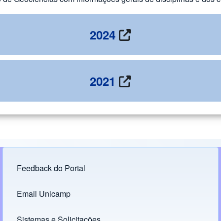
2024
2021
Feedback do Portal
Footer menu
Email Unicamp
(opens in new tab)
Links
Sistemas e Solicitações
(opens in new tab)