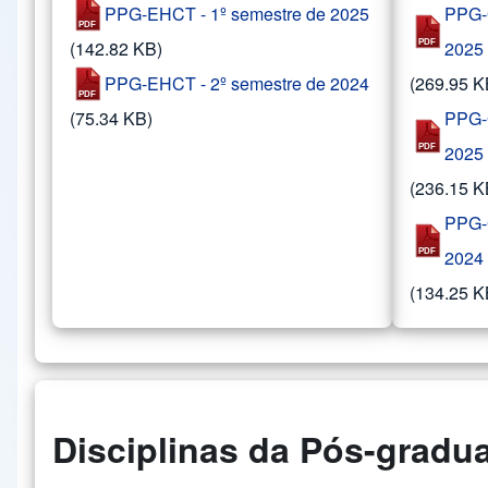
PPG-EHCT - 1º semestre de 2025
PPG-G
(142.82 KB)
2025
PPG-EHCT - 2º semestre de 2024
(269.95 K
(75.34 KB)
PPG-G
2025
(236.15 K
PPG-G
2024
(134.25 K
Disciplinas da Pós-gradu