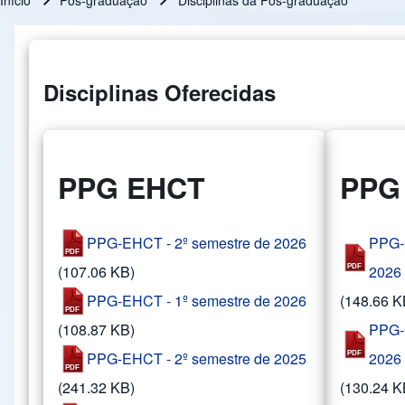
Início
Pós-graduação
Disciplinas da Pós-graduação
Trilha de navegação
Disciplinas Oferecidas
PPG EHCT
PPG 
PPG-EHCT - 2º semestre de 2026
PPG-G
(107.06 KB)
2026
PPG-EHCT - 1º semestre de 2026
(148.66 K
(108.87 KB)
PPG-G
PPG-EHCT - 2º semestre de 2025
2026
(241.32 KB)
(130.24 K