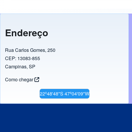
inovação em energias renováveis.
Semestre:
2
Créditos:
3
Ano:
2026
Endereço
Semestre:
1
Rua Carlos Gomes, 250
CEP: 13083-855
Campinas, SP
Como chegar
22º48'48"S 47º04'09"W