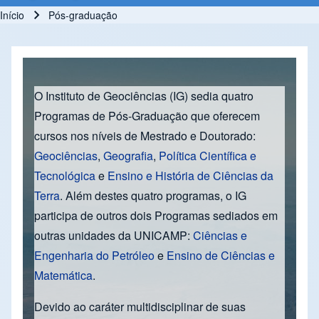
Início
Pós-graduação
Trilha de navegação
O Instituto de Geociências (IG) sedia quatro
Programas de Pós-Graduação que oferecem
cursos nos níveis de Mestrado e Doutorado:
Geociências
,
Geografia
,
Política Científica e
Tecnológica
e
Ensino e História de Ciências da
Terra
. Além destes quatro programas, o IG
participa de outros dois Programas sediados em
outras unidades da UNICAMP:
Ciências e
Engenharia do Petróleo
e
Ensino de Ciências e
Matemática
.
Devido ao caráter multidisciplinar de suas